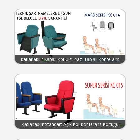
Koltuğu KC 013
Katlanabilir Kapalı Kol Gizli Yazı Tablalı Konferans
Koltuğu KC 014
Katlanabilir Standart Açık Kol Konferans Koltuğu