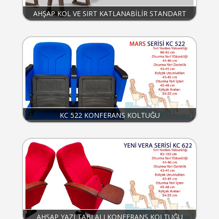
AHŞAP KOL VE SIRT KATLANABİLİR STANDART
KONFERANS KOLTUĞU KC023
KC 522 KONFERANS KOLTUĞU
AHŞAP YAZI TABLALI KONFERANS KOLTUĞU