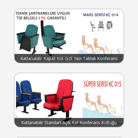
Koltuğu KC 013
Katlanabilir Kapalı Kol Gizli Yazı Tablalı Konferans
Koltuğu KC 014
Katlanabilir Standart Açık Kol Konferans Koltuğu