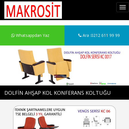
Tog
nav
Whatsappdan Yaz
Ara :0212 611 99 99
DOLFİN AHŞAP KOL KONFERANS KOLTUĞU