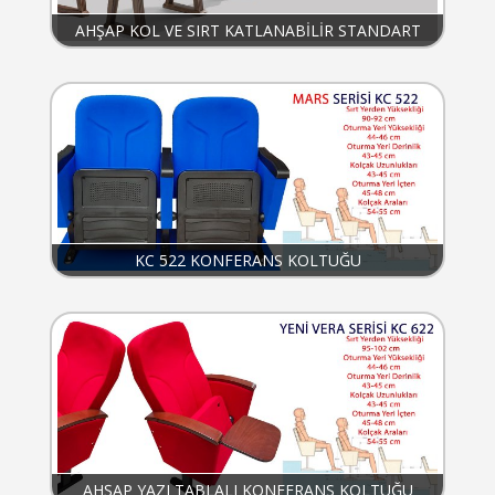
AHŞAP KOL VE SIRT KATLANABİLİR STANDART
KONFERANS KOLTUĞU KC023
KC 522 KONFERANS KOLTUĞU
AHŞAP YAZI TABLALI KONFERANS KOLTUĞU